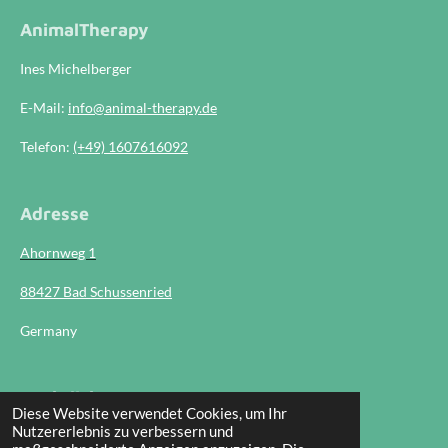
AnimalTherapy
Ines Michelberger
E-Mail:
info@animal-therapy.de
Telefon:
(+49) 1607616092
Adresse
Ahornweg 1
88427 Bad Schussenried
Germany
Rechtliches
Diese Website verwendet Cookies, um Ihr
Nutzererlebnis zu verbessern und
Impressum